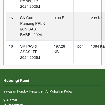
PHBN_TP
2024.2025.I
15
SK Guru
0.00 B
298 Kali
Pamong PPLK
IAIN SAS
BABEL 2024
16
SK PAS &
197.28
.pdf
1384 Kal
ASAS_TP
KB
2024.2025.I
Hubungi Kami
Yayasan Pondok Pesantren Al-Muhajirin Koba ⋅ -
Alamat
Jl. Pesantren