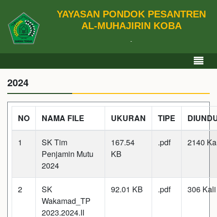
YAYASAN PONDOK PESANTREN
AL-MUHAJIRIN KOBA
-
2024
NO
NAMA FILE
UKURAN
TIPE
DIUND
1
SK Tim
167.54
.pdf
2140 Kal
Penjamin Mutu
KB
2024
2
SK
92.01 KB
.pdf
306 Kali
Wakamad_TP
2023.2024.II